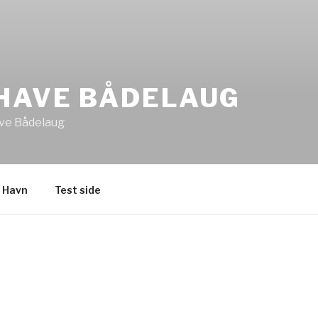
EHAVE BÅDELAUG
ve Bådelaug
 Havn
Test side